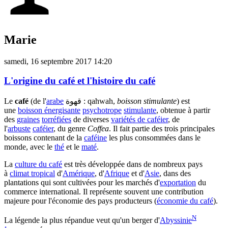
Marie
samedi, 16 septembre 2017 14:20
L'origine du café et l'histoire du café
Le
café
(de l'
arabe
قهوة : qahwah,
boisson stimulante
) est
une
boisson énergisante
psychotrope
stimulante
, obtenue à partir
des
graines
torréfiées
de diverses
variétés de caféier
, de
l'
arbuste
caféier
, du genre
Coffea
. Il fait partie des trois principales
boissons contenant de la
caféine
les plus consommées dans le
monde, avec le
thé
et le
maté
.
La
culture du café
est très développée dans de nombreux pays
à
climat tropical
d'
Amérique
, d'
Afrique
et d'
Asie
, dans des
plantations qui sont cultivées pour les marchés d'
exportation
du
commerce international. Il représente souvent une contribution
majeure pour l'économie des pays producteurs (
économie du café
).
N
La légende la plus répandue veut qu'un berger d'
Abyssinie