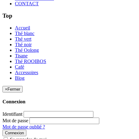
CONTACT
Top
Accueil
Thé blanc
Thé vert
Thé noir
Thé Oolong
Tisane
Thé ROOIBOS
Café
Accessoires
Blog
×
Fermer
Connexion
Identifiant
Mot de passe
Mot de passe oublié ?
Connexion