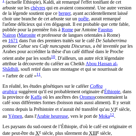
1
(actuelle Éthiopie), Kaldi, ait remarqué l'effet tonifiant de cet
arbuste sur les
chèvres
qui en avaient consommé. Une autre version
de la légende soutient que ce
berger
, ayant accidentellement laissé
choir une branche de cet arbuste sur un
poêle
, aurait remarqué
l'arôme délicieux qui s'en dégageait. Il est probable que cette fable,
publiée pour la première fois à
Rome
par Antoine
Faustus
Nairon
(
Maronite
et professeur de langues orientales à Rome)
en
1671
dans l'un des premiers traités sur le café
De Saluberrima
potione Cahue seu Cafe nuncupata Discursus
, a été inventée par les
Arabes pour accréditer la thèse d'un café diffusé dans le Proche
10
orient arabe par les soufis
. D'ailleurs, un autre récit légendaire
attribue la découverte du caféier au Cheikh
Abou Hassan al-
Shâdhili
, soufi retiré dans une montagne et qui se nourrissait de
11
« l'arbre de café »
.
En réalité, les études génétiques sur le caféier
Coffea
arabica
suggèrent qu'il est probablement originaire d'
Éthiopie
, dans
la province de
Kaffa
où les ancêtres des
Oromos
consommaient la
café sous différentes formes (boisson mais aussi aliment). Il y serait
e
connu depuis la Préhistoire et n'aurait été transféré qu'au
VI
siècle,
12
au
Yémen
, dans l'
Arabie heureuse
, vers le port de
Moka
.
Les paysans du sud-ouest de l’Éthiopie, d'où le café est originaire et
e
e
date peut-être du
X
siècle, plus sûrement du
XIII
siècle,