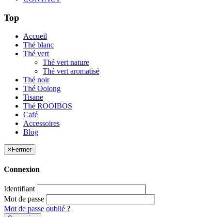
Top
Accueil
Thé blanc
Thé vert
Thé vert nature
Thé vert aromatisé
Thé noir
Thé Oolong
Tisane
Thé ROOIBOS
Café
Accessoires
Blog
×
Fermer
Connexion
Identifiant
Mot de passe
Mot de passe oublié ?